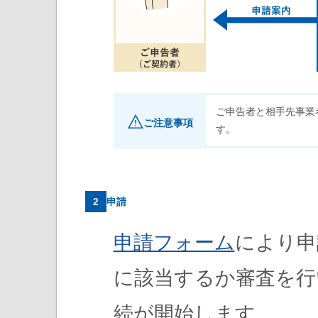
ご申告者と相手先事業
ご注意事項
す。
2
申請
申請フォーム
により申
に該当するか審査を行
続が開始します。