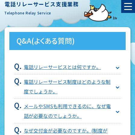
電話リレーサービス支援業務
t
Telephone Relay Service
o
g
g
Q&A(よくある質問)
l
e
n
電話リレーサービスとは何ですか。
a
電話リレーサービス制度はどのような制
v
度でしょうか。
i
g
メールやSMSも利用できるのに、なぜ電
a
話が必要なのでしょうか。
t
なぜ交付金が必要なのですか。(制度が
i