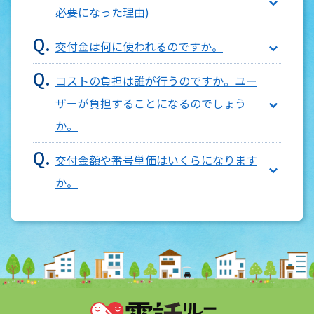
必要になった理由)
o
n
交付金は何に使われるのですか。
コストの負担は誰が行うのですか。ユー
ザーが負担することになるのでしょう
か。
交付金額や番号単価はいくらになります
か。