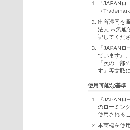
『JAPAN
（Trade
出所混同を避
法人 電気通
記してくだ
『JAPAN
ています』
『次の一部の
す』等文脈
使用可能な基準
『JAPAN
のローミン
使用される
本商標を使