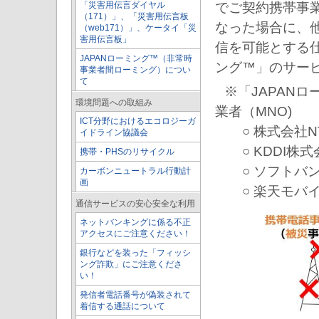
「災害用伝言ダイヤル
でご契約携帯事
（171）」、「災害用伝言板
なった場合に、
（web171）」、ケータイ「災
害用伝言板」
信を可能とする仕
JAPANローミング™（非常時
ング™」のサー
事業者間ローミング）につい
て
※「JAPAN
環境問題への取組み
業者（MNO)
ICT分野におけるエコロジーガ
○ 株式会社N
イドライン協議会
○ KDDI株式
携帯・PHSのリサイクル
○ ソフトバン
カーボンニュートラル行動計
画
○ 楽天モバイ
通信サービスの安心安全な利用
ネットバンキングに係る不正
アクセスにご注意ください！
銀行などを装った「フィッシ
ング詐欺」にご注意くださ
い！
発信者電話番号が偽装されて
着信する通話について