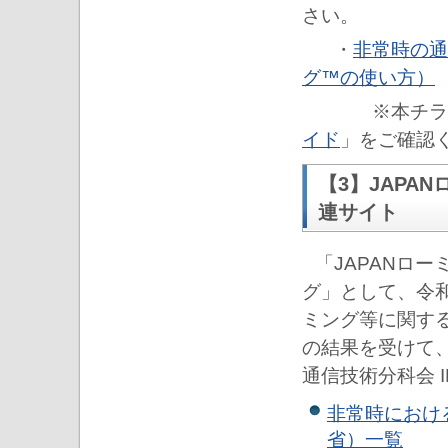
さい。
・
非常時の通
グ™の使い方）
※本チラシの
イド
」をご確認
【3】JAPA
連サイト
「JAPANロ
グ」として、令
ミング等に関す
の結果を受けて、
通信技術分科会 
非常時におけ
省）一覧